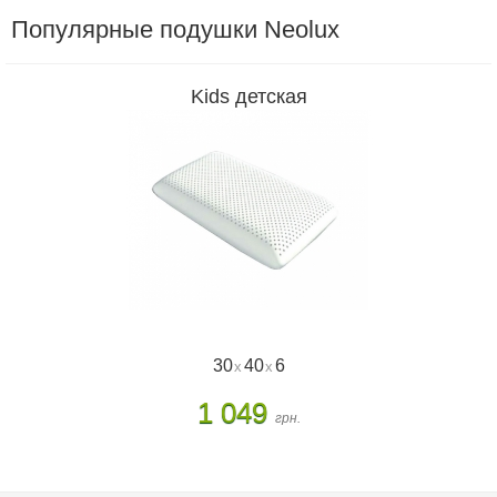
Популярные подушки Neolux
Kids детская
30
40
6
x
x
1 049
грн.
Купить