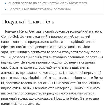
онлайн оплата на сайте картой Visa / Mastercard
наложенным платежом при получении
Подушка Релакс Гель
Подушка Relax Gel має у своїй основі революційний матеріал
Comfo Gel. Це - нетоксичний, гіпоалергенний, сучасний
наповнювач, що представляє собою желеподібний гель з
ефектом пам'яті та підвищеною термочутливістю. Його
здатність швидко приймати та запам'ятовувати форму голови
та шиї дозволяє їм приймати анатомічно правильне положення
під час сну. Це вкрай важливо людям, що ведуть сидячий
спосіб життя, адже від розслаблення м'язів шиї, зняття
затискачів, що накопичилися за день, і нормальної циркуляції
крові в шийному відділі хребта залежить те, відпочинете Ви чи
ні, болітиме голова на ранок чи ні і чи зможете Ви повноцінно
відновитися. за ніч. Особливістю матеріалу Comfo Gel є його
висока теплопровідність, за рахунок чого забезпечується
приємний ефект, що охолоджує. Подушка Relax Gel має два
валики різного діаметру.