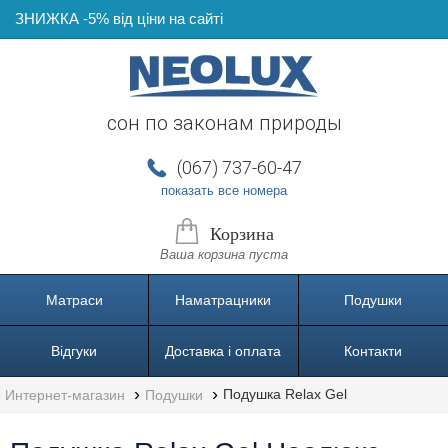
ЗНИЖКА -5% від ціни на сайті
сон по законам природы
(067) 737-60-47
показать все номера
(044) 237-60-57
Корзина
Ваша корзина пуста
(067) 737-60-47
Матраси
Наматрацники
Подушки
(095) 737-60-77
Відгуки
Доставка і оплата
(063) 737-50-47
Контакти
Подушка Relax Gel
Интернет-магазин
Подушки
Перезвоните мне!