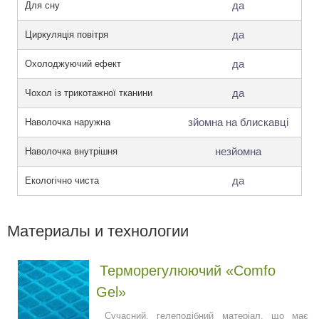
да
Для сну
да
Циркуляція повітря
да
Охолоджуючий ефект
да
Чохол із трикотажної тканини
зйомна на блискавці
Наволочка наружна
незйомна
Наволочка внутрішня
да
Екологічно чиста
Материалы и технологии
Терморегулюючий «Comfo
Gel»
Сучасний, гелеподібний матеріал, що має