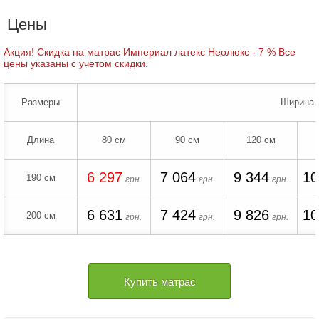
Цены
Акция! Скидка на матрас Империал латекс Неолюкс - 7 % Все
цены указаны с учетом скидки.
Размеры
Ширина
Длина
80 см
90 см
120 см
6 297
7 064
9 344
10
190 см
грн.
грн.
грн.
6 631
7 424
9 826
10
200 см
грн.
грн.
грн.
Купить матрас