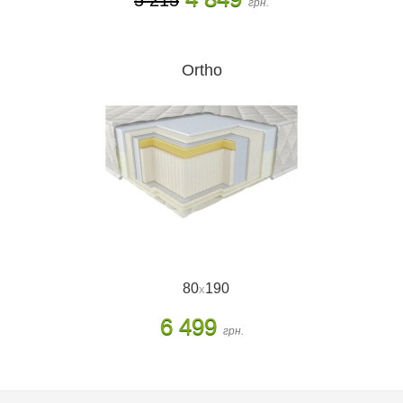
грн.
Купить
Ortho
Бренд
Неолюкс
Высота
21
см
Макс. нагрузка
150
кг
Гарантия
18
месяцев
80
190
x
6 499
грн.
Купить