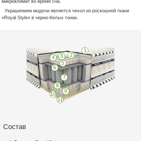
микроклимат во время сна.
Украшением модели является чехол из роскошной ткани
«Royal Style» в черно-белых тонах.
1
2
3
4
5
6
7
8
9
10
11
Состав