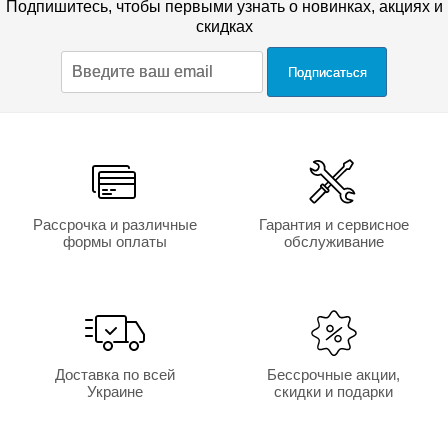
Подпишитесь, чтобы первыми узнать о новинках, акциях и
Бренд
Неолюкс
скидках
Высота
16
см
Макс. нагрузка
120
кг
Гарантия
18
месяцев
Рассрочка и различные
Гарантия и сервисное
формы оплаты
обслуживание
Доставка по всей
Бессрочные акции,
Украине
скидки и подарки