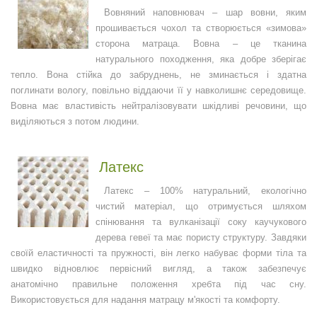
Вовняний наповнювач – шар вовни, яким
прошивається чохол та створюється «зимова»
сторона матраца. Вовна – це тканина
натурального походження, яка добре зберігає
тепло. Вона стійка до забруднень, не зминається і здатна
поглинати вологу, повільно віддаючи її у навколишнє середовище.
Вовна має властивість нейтралізовувати шкідливі речовини, що
виділяються з потом людини.
Латекс
Латекс – 100% натуральний, екологічно
чистий матеріал, що отримується шляхом
спінювання та вулканізації соку каучукового
дерева гевеї та має пористу структуру. Завдяки
своїй еластичності та пружності, він легко набуває форми тіла та
швидко відновлює первісний вигляд, а також забезпечує
анатомічно правильне положення хребта під час сну.
Використовується для надання матрацу м'якості та комфорту.