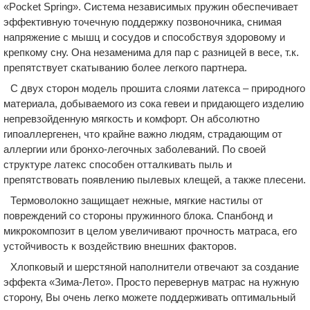
«Pocket Spring». Система независимых пружин обеспечивает
эффективную точечную поддержку позвоночника, снимая
напряжение с мышц и сосудов и способствуя здоровому и
крепкому сну. Она незаменима для пар с разницей в весе, т.к.
препятствует скатыванию более легкого партнера.
С двух сторон модель прошита слоями латекса – природного
материала, добываемого из сока гевеи и придающего изделию
непревзойденную мягкость и комфорт. Он абсолютно
гипоаллергенен, что крайне важно людям, страдающим от
аллергии или бронхо-легочных заболеваний. По своей
структуре латекс способен отталкивать пыль и
препятствовать появлению пылевых клещей, а также плесени.
Термоволокно защищает нежные, мягкие настилы от
повреждений со стороны пружинного блока. Спанбонд и
микрокомпозит в целом увеличивают прочность матраса, его
устойчивость к воздействию внешних факторов.
Хлопковый и шерстяной наполнители отвечают за создание
эффекта «Зима-Лето». Просто перевернув матрас на нужную
сторону, Вы очень легко можете поддерживать оптимальный