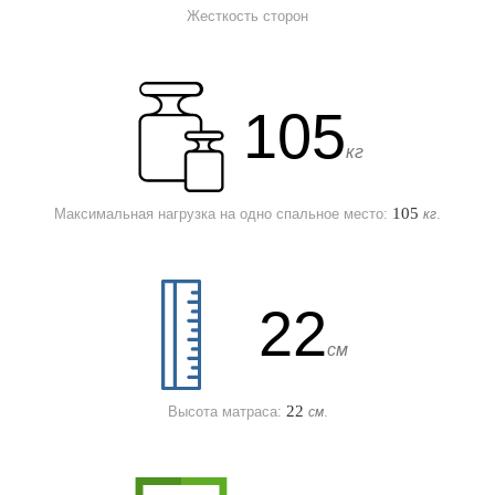
Жесткость сторон
105
кг
105
Максимальная нагрузка на одно спальное место:
.
кг
22
см
22
Высота матраса:
.
см