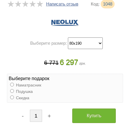
★★★★★
★★★★★
Написать отзыв
Код:
1048
Выберите размер:
6 297
6 771
грн.
Выберите подарок
Наматрасник
Подушка
Скидка
-
+
1
Купить