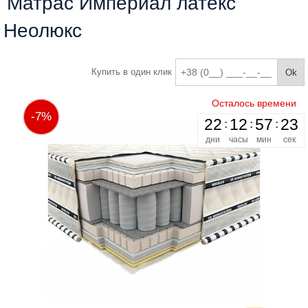
Матрас Империал латекс
Пн-Пт:
10:00-18:00
Неолюкс
Сб:
10:00-16:00
Вс:
Выходной
Купить в один клик
Осталось времени
-7%
22
12
57
22
дни
часы
мин
сек