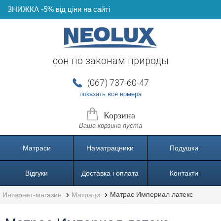
ЗНИЖКА -5% від ціни на сайті
сон по законам природы
(067) 737-60-47
показать все номера
(044) 237-60-57
Корзина
Ваша корзина пуста
(067) 737-60-47
Матраси
Наматрацники
Подушки
(095) 737-60-77
Відгуки
Доставка і оплата
(063) 737-50-47
Контакти
Матрас Империал латекс
Интернет-магазин
Матраци
Перезвоните мне!