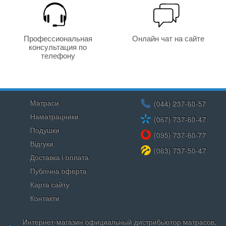
Профессиональная
Онлайн чат на сайте
консультация по
телефону
Матраси
(044) 237-60-57
Наматрацники
(067) 737-60-47
Подушки
(095) 737-60-77
Відгуки
(063) 737-50-47
Доставка і оплата
Публічна оферта
Карта сайту
Контакти
Интернет-магазин официальный дистрибьютор матрасов,