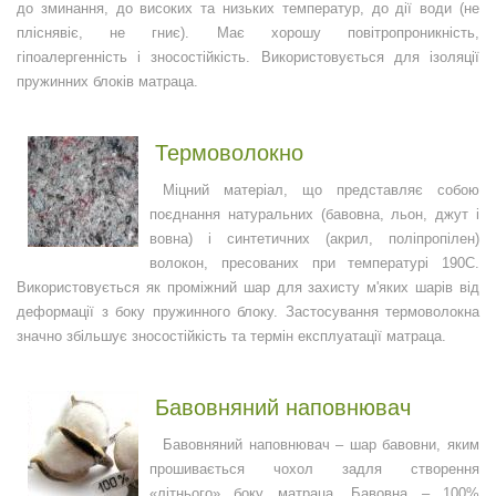
до зминання, до високих та низьких температур, до дії води (не
пліснявіє, не гниє). Має хорошу повітропроникність,
гіпоалергенність і зносостійкість. Використовується для ізоляції
пружинних блоків матраца.
Термоволокно
Міцний матеріал, що представляє собою
поєднання натуральних (бавовна, льон, джут і
вовна) і синтетичних (акрил, поліпропілен)
волокон, пресованих при температурі 190С.
Використовується як проміжний шар для захисту м'яких шарів від
деформації з боку пружинного блоку. Застосування термоволокна
значно збільшує зносостійкість та термін експлуатації матраца.
Бавовняний наповнювач
Бавовняний наповнювач – шар бавовни, яким
прошивається чохол задля створення
«літнього» боку матраца. Бавовна – 100%